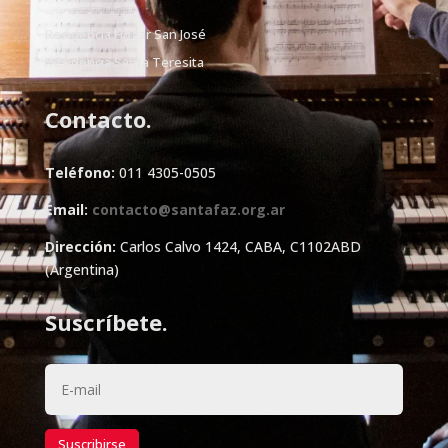
Residencia Hogar San José
Residencia Santa Teresita
Contacto.
Teléfono:
011 4305-0505
Email:
contacto@santafaz.org.ar
Dirección:
Carlos Calvo 1424, CABA, C1102ABD
(Argentina)
Suscríbete.
Suscribirse