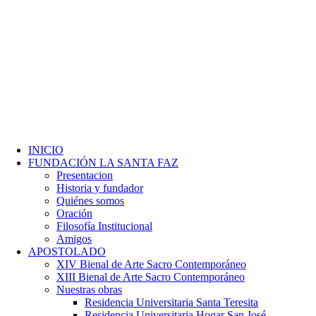
INICIO
FUNDACIÓN LA SANTA FAZ
Presentacion
Historia y fundador
Quiénes somos
Oración
Filosofía Institucional
Amigos
APOSTOLADO
XIV Bienal de Arte Sacro Contemporáneo
XIII Bienal de Arte Sacro Contemporáneo
Nuestras obras
Residencia Universitaria Santa Teresita
Residencia Universitaria Hogar San José