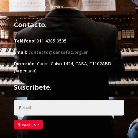
Residencia Santa Teresita
Contacto.
Teléfono:
011 4305-0505
Email:
contacto@santafaz.org.ar
Dirección:
Carlos Calvo 1424, CABA, C1102ABD
(Argentina)
Suscríbete.
Suscribirse