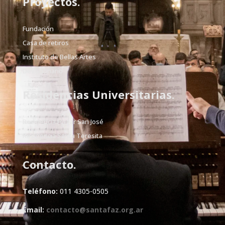
Proyectos.
Fundación
Casa de retiros
Instituto de Bellas Artes
Devocionario
Residencias Universitarias.
Residencia Hogar San José
Residencia Santa Teresita
Contacto.
Teléfono:
011 4305-0505
Email:
contacto@santafaz.org.ar