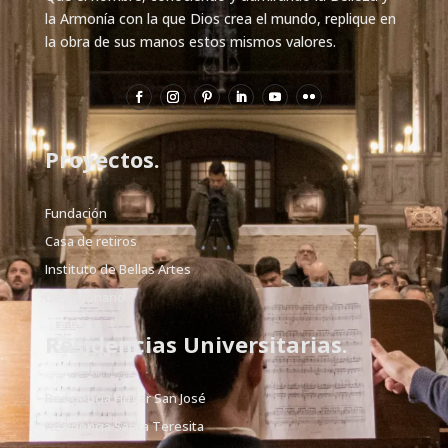
la Armonía con la que Dios crea el mundo, replique en
la obra de sus manos estos mismos valores.
Proyectos.
Fundación
Casa de retiros
Instituto de Bellas Artes
Devocionario
Residencias Universitarias.
Residencia Hogar San José
Residencia Santa Teresita