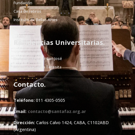
Fundación
Casa de retiros
Instituto de Bellas Artes
Devocionario
Residencias Universitarias.
Residencia Hogar San José
Residencia Santa Teresita
Contacto.
Teléfono:
011 4305-0505
Email:
contacto@santafaz.org.ar
Dirección:
Carlos Calvo 1424, CABA, C1102ABD
(Argentina)