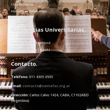
Casa de retiros
Instituto de Bellas Artes
Devocionario
Residencias Universitarias.
Residencia Hogar San José
Residencia Santa Teresita
Contacto.
Teléfono:
011 4305-0505
Email:
contacto@santafaz.org.ar
Dirección:
Carlos Calvo 1424, CABA, C1102ABD
(Argentina)