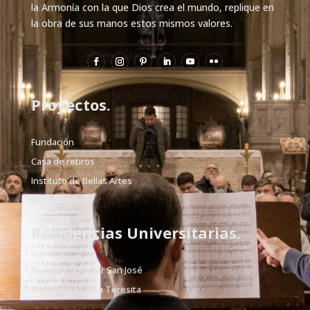
la Armonía con la que Dios crea el mundo, replique en
la obra de sus manos estos mismos valores.
Proyectos.
Fundación
Casa de retiros
Instituto de Bellas Artes
Devocionario
Residencias Universitarias.
Residencia Hogar San José
Residencia Santa Teresita