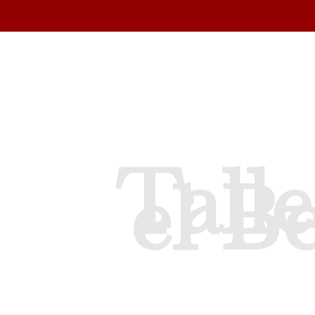
Talle
el B