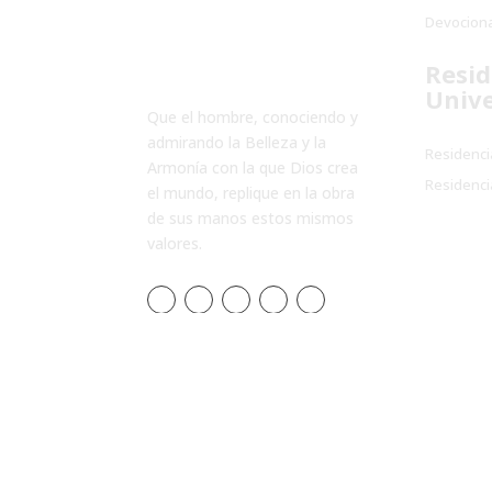
Devociona
Resid
Unive
Que el hombre, conociendo y
admirando la Belleza y la
Residenci
Armonía con la que Dios crea
Residenci
el mundo, replique en la obra
de sus manos estos mismos
valores.