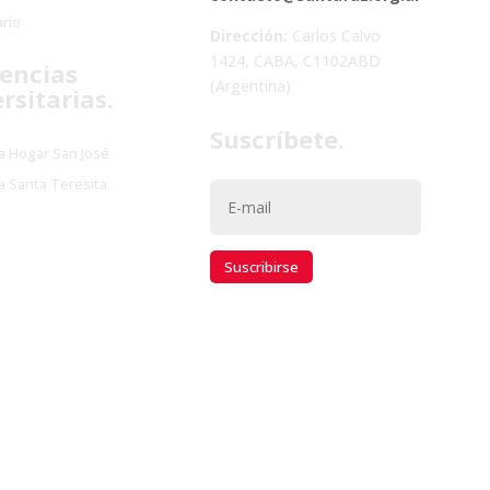
rio
Dirección:
Carlos Calvo
1424, CABA, C1102ABD
encias
(Argentina)
rsitarias.
Suscríbete.
a Hogar San José
a Santa Teresita
Suscribirse
Todos los derechos reservados 2022 | Website by
www.kalosmk.com