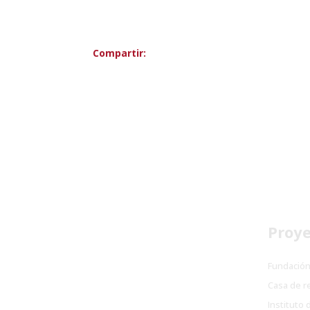
Compartir:
Proye
Fundació
Casa de r
Instituto 