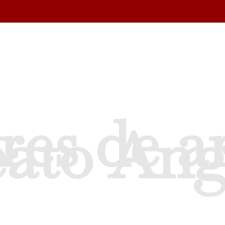
res de a
eato Ang