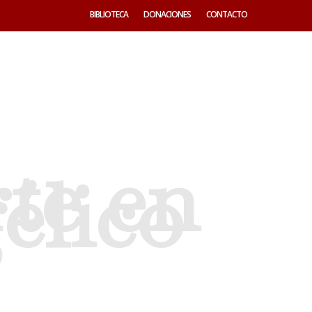
BIBLIOTECA
DONACIONES
CONTACTO
rte en
élico