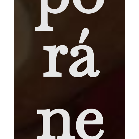
rá
ne