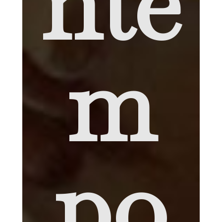
nte
m
po