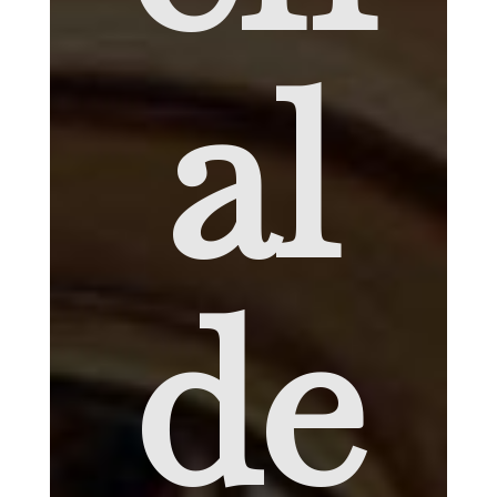
al
de