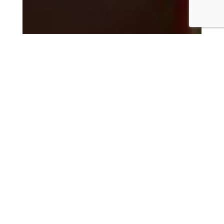
un
cia