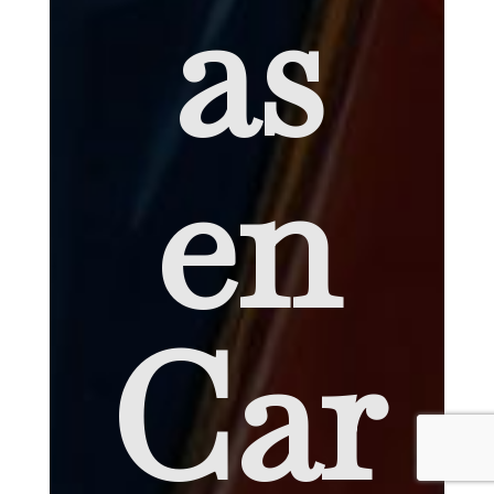
as
en
Car