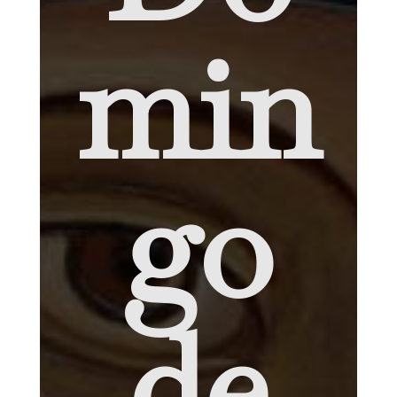
min
go
de