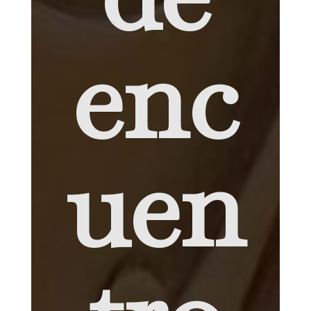
enc
uen