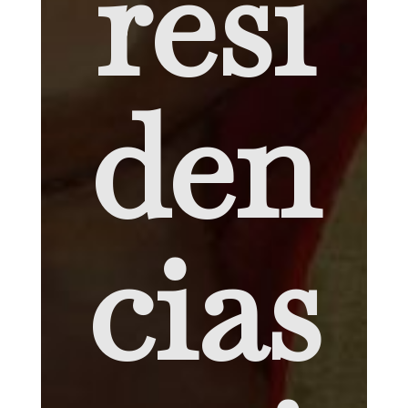
resi
den
cias