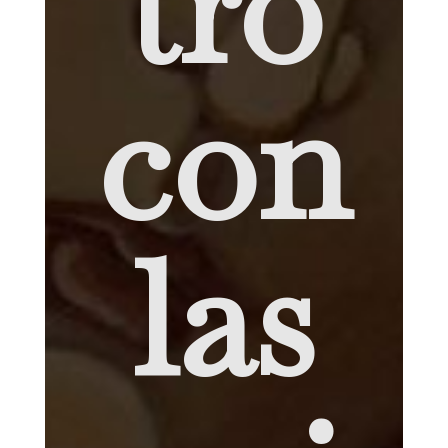
tro
con
las