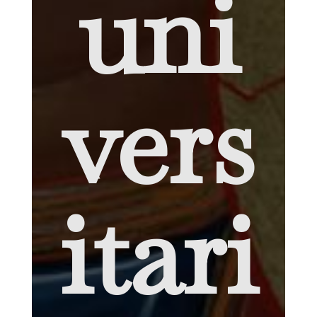
uni
vers
itari