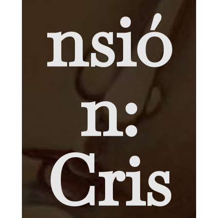
nsió
n:
Cris