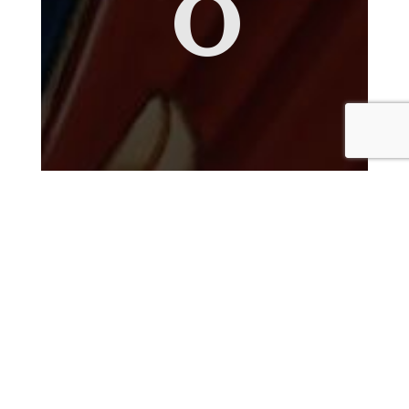
o
Desde el mes de mayo, la Fundación La Santa Faz en
conjunto con el CIAFIC y el Instituto Beato Angélico
está ofreciendo el
Curso de Arte Cristiano: Cristo,
La Virgen y los Santos en el Arte Cristiano.
Esta
propuesta recorre la imagen de Cristo, los Santos y la
Virgen en la historia del arte cristiano.