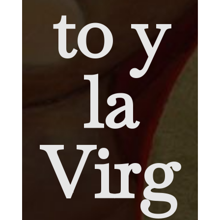
to y
la
Virg