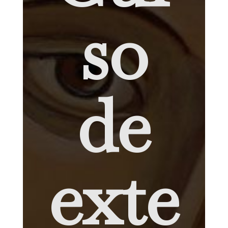
so
de
exte