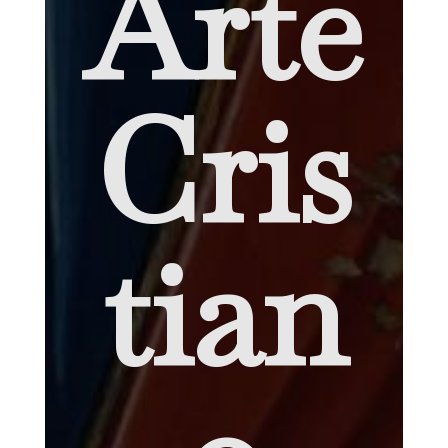
Arte
Cris
tian