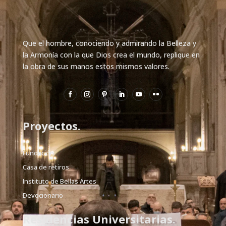
Que el hombre, conociendo y admirando la Belleza y
la Armonía con la que Dios crea el mundo, replique en
la obra de sus manos estos mismos valores.
Proyectos.
Fundación
Casa de retiros
Instituto de Bellas Artes
Devocionario
Residencias Universitarias.