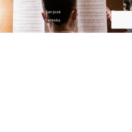
Residencia Hogar San José
Residencia Santa Teresita
Contacto.
Teléfono:
011 4305-0505
Email:
contacto@santafaz.org.ar
Dirección:
Carlos Calvo 1424, CABA, C1102ABD
(Argentina)
Suscríbete.