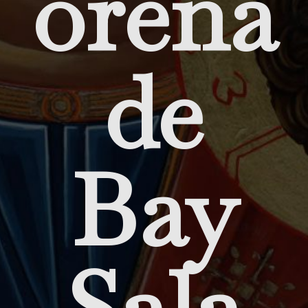
orena
de
Bay