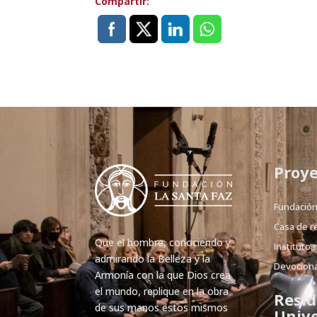
Compartir:
Proye
Fundació
Casa de r
Que el hombre, conociendo y
Instituto 
admirando la Belleza y la
Devociona
Armonía con la que Dios crea
el mundo, replique en la obra
Resid
de sus manos estos mismos
Unive