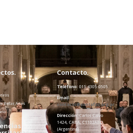
ctos.
Contacto.
Teléfono:
011 4305-0505
n
etiros
Email:
de Bellas Artes
contacto@santafaz.org.ar
rio
Dirección:
Carlos Calvo
1424, CABA, C1102ABD
encias
(Argentina)
rsitarias.