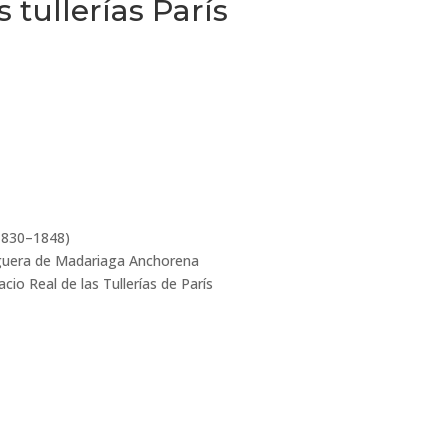
s tuller
í
as Par
í
s
(1830–1848)
guera de Madariaga Anchorena
io Real de las Tullerías de París