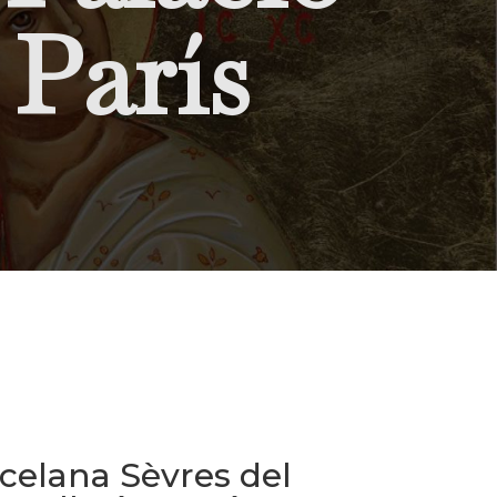
 París
celana Sèvres del